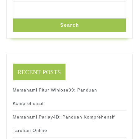
Search
RECENT POSTS
Memahami Fitur Winlose99: Panduan
Komprehensif
Memahami Parlay4D: Panduan Komprehensif
Taruhan Online