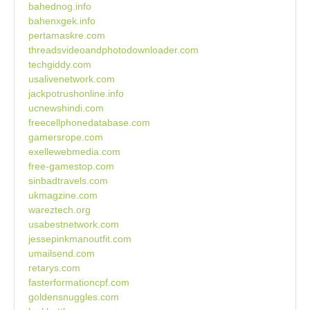
bahednog.info
bahenxgek.info
pertamaskre.com
threadsvideoandphotodownloader.com
techgiddy.com
usalivenetwork.com
jackpotrushonline.info
ucnewshindi.com
freecellphonedatabase.com
gamersrope.com
exellewebmedia.com
free-gamestop.com
sinbadtravels.com
ukmagzine.com
wareztech.org
usabestnetwork.com
jessepinkmanoutfit.com
umailsend.com
retarys.com
fasterformationcpf.com
goldensnuggles.com