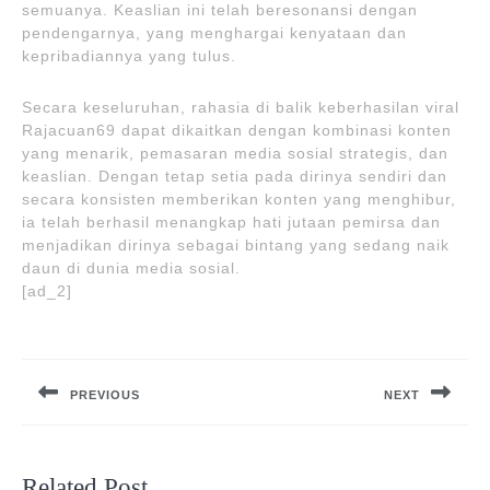
semuanya. Keaslian ini telah beresonansi dengan
pendengarnya, yang menghargai kenyataan dan
kepribadiannya yang tulus.
Secara keseluruhan, rahasia di balik keberhasilan viral
Rajacuan69 dapat dikaitkan dengan kombinasi konten
yang menarik, pemasaran media sosial strategis, dan
keaslian. Dengan tetap setia pada dirinya sendiri dan
secara konsisten memberikan konten yang menghibur,
ia telah berhasil menangkap hati jutaan pemirsa dan
menjadikan dirinya sebagai bintang yang sedang naik
daun di dunia media sosial.
[ad_2]
Post
navigation
PREVIOUS
NEXT
Previous
Next
post:
post:
Related Post