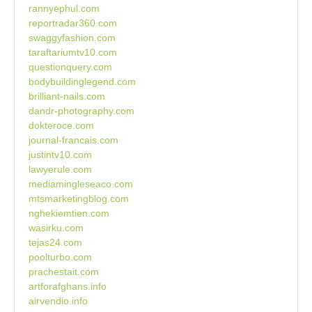
rannyephul.com
reportradar360.com
swaggyfashion.com
taraftariumtv10.com
questionquery.com
bodybuildinglegend.com
brilliant-nails.com
dandr-photography.com
dokteroce.com
journal-francais.com
justintv10.com
lawyerule.com
mediamingleseaco.com
mtsmarketingblog.com
nghekiemtien.com
wasirku.com
tejas24.com
poolturbo.com
prachestait.com
artforafghans.info
airvendio.info