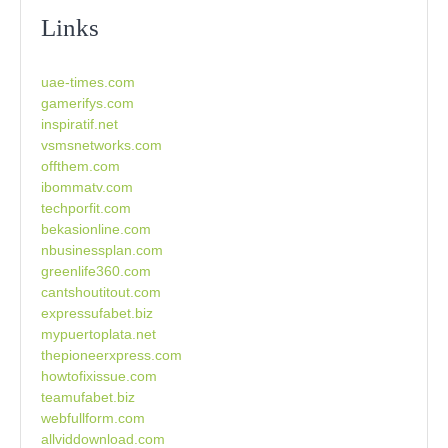
Links
uae-times.com
gamerifys.com
inspiratif.net
vsmsnetworks.com
offthem.com
ibommatv.com
techporfit.com
bekasionline.com
nbusinessplan.com
greenlife360.com
cantshoutitout.com
expressufabet.biz
mypuertoplata.net
thepioneerxpress.com
howtofixissue.com
teamufabet.biz
webfullform.com
allviddownload.com