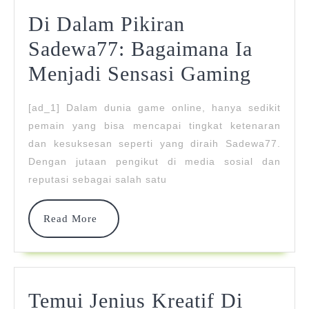
Di Dalam Pikiran
Sadewa77: Bagaimana Ia
Di
Menjadi Sensasi Gaming
Dalam
[ad_1] Dalam dunia game online, hanya sedikit
Pikira
pemain yang bisa mencapai tingkat ketenaran
Sadew
dan kesuksesan seperti yang diraih Sadewa77.
Dengan jutaan pengikut di media sosial dan
Bagai
reputasi sebagai salah satu
Ia
Menja
Read
Read More
More
Sensas
Gamin
Temui Jenius Kreatif Di