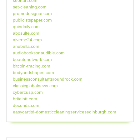
seohart.com
set-cleaning.com
promodesignai.com
publicistspaper.com
quindaily.com
abosulte.com
aiverse24.com
anubella.com
audiobooksonaudible.com
beautenetwork.com
bitcoin-tracing.com
bodyandshapes.com
businessconsultantsroundrock.com
classicglobalnews.com
cybercusp.com
britaintt.com
deconds.com
easycartltd-domesticcleaningservicesedinburgh.com