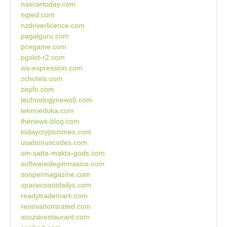
nascartoday.com
nqted.com
nzdriverlicence.com
pagalguru.com
pcegame.com
pgslot-r2.com
ws-expression.com
zchotels.com
zepfo.com
technologynews5.com
teknoeduka.com
thenews-blog.com
todaycryptotimes.com
usabonuscodes.com
sm-satta-makta-gods.com
softwaredegimnasios.com
soopermagazine.com
spacecoastdailys.com
readytrademark.com
renovationsrated.com
scoziarestaurant.com