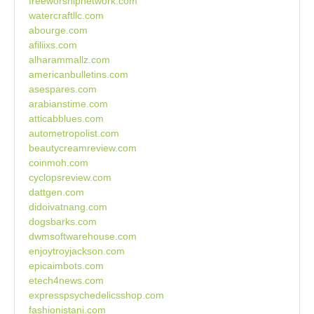
freeworshipnetwork.com
watercraftllc.com
abourge.com
afiliixs.com
alharammallz.com
americanbulletins.com
asespares.com
arabianstime.com
atticabblues.com
autometropolist.com
beautycreamreview.com
coinmoh.com
cyclopsreview.com
dattgen.com
didoivatnang.com
dogsbarks.com
dwmsoftwarehouse.com
enjoytroyjackson.com
epicaimbots.com
etech4news.com
expresspsychedelicsshop.com
fashionistani.com