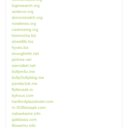
loginsearch.org
aodecor.org
donorsmatch.org
nowtimes.org
casinoeing.org
livemocha.biz
streetlife.biz
hyves.biz
enoughinfo.net
pinhive.net
warnabet.net
bollym4u.me
bolly2tollyblog.me
pandaclub.me
flyttevask.io
byhous.com
hartfordplazahotel.com
m-918kissapk.com
nabavkame.info
gakbiasa.com
iflowerhu.info