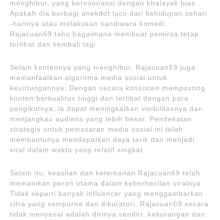
menghibur, yang beresonansi dengan khalayak luas.
Apakah dia berbagi anekdot lucu dari kehidupan sehari
-harinya atau melakukan sandiwara komedi,
Rajacuan69 tahu bagaimana membuat pemirsa tetap
terlibat dan kembali lagi.
Selain kontennya yang menghibur, Rajacuan69 juga
memanfaatkan algoritma media sosial untuk
keuntungannya. Dengan secara konsisten memposting
konten berkualitas tinggi dan terlibat dengan para
pengikutnya, ia dapat meningkatkan visibilitasnya dan
menjangkau audiens yang lebih besar. Pendekatan
strategis untuk pemasaran media sosial ini telah
membantunya mendapatkan daya tarik dan menjadi
viral dalam waktu yang relatif singkat.
Selain itu, keaslian dan keterkaitan Rajacuan69 telah
memainkan peran utama dalam keberhasilan viralnya.
Tidak seperti banyak influencer yang menggambarkan
citra yang sempurna dan dikuratori, Rajacuan69 secara
tidak menyesal adalah dirinya sendiri, kekurangan dan