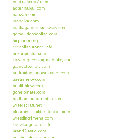
medicalcare7.com
adtennaball.com
nabzah.com
mongive.com
matkagameresultsview.com
getsolutionsonline.com
hispinner.org
criticalinsurance.info
nokariposter.com
kalyan-guessing-nightplay.com
gameofpanels.com
androidappsdownloader.com
usetimenow.com
healthblow.com
gohelpmate.com
rajdhani-satta-matka.com
writerscraft.net
elearning-childprotection.com
wrestling4mena.com
knowledgeforall.info
brand2lastio.com
usadigitalservices.com