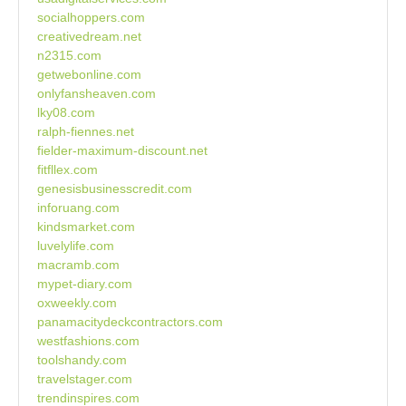
socialhoppers.com
creativedream.net
n2315.com
getwebonline.com
onlyfansheaven.com
lky08.com
ralph-fiennes.net
fielder-maximum-discount.net
fitfllex.com
genesisbusinesscredit.com
inforuang.com
kindsmarket.com
luvelylife.com
macramb.com
mypet-diary.com
oxweekly.com
panamacitydeckcontractors.com
westfashions.com
toolshandy.com
travelstager.com
trendinspires.com