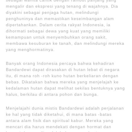
sebagai wanita cantik dengan rambut panjang yang
mengalir dan ekspresi yang tenang di wajahnya. Dia
diyakini sebagai penjaga hutan, melindungi
penghuninya dan memastikan keseimbangan alam
dipertahankan. Dalam cerita rakyat Indonesia, ia
dihormati sebagai dewa yang kuat yang memiliki
kemampuan untuk menyembuhkan orang sakit,
membawa kesuburan ke tanah, dan melindungi mereka
yang menghormatinya.
Banyak orang Indonesia percaya bahwa kehadiran
Bandardewi dapat dirasakan di hutan lebat di negara
itu, di mana roh -roh kuno hutan berkeliaran dengan
bebas. Dikatakan bahwa mereka yang menjelajah ke
kedalaman hutan dapat melihat sekilas bentuknya yang
halus, berkilau di antara pohon dan bunga.
Menjelajahi dunia mistis Bandardewi adalah perjalanan
ke hal yang tidak diketahui, di mana batas -batas
antara alam fisik dan spiritual kabur. Mereka yang
mencari dia harus mendekati dengan hormat dan