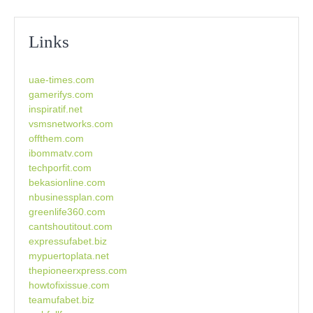
Links
uae-times.com
gamerifys.com
inspiratif.net
vsmsnetworks.com
offthem.com
ibommatv.com
techporfit.com
bekasionline.com
nbusinessplan.com
greenlife360.com
cantshoutitout.com
expressufabet.biz
mypuertoplata.net
thepioneerxpress.com
howtofixissue.com
teamufabet.biz