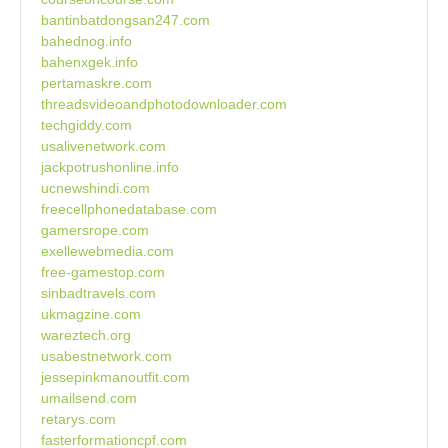
bantinbatdongsan247.com
bahednog.info
bahenxgek.info
pertamaskre.com
threadsvideoandphotodownloader.com
techgiddy.com
usalivenetwork.com
jackpotrushonline.info
ucnewshindi.com
freecellphonedatabase.com
gamersrope.com
exellewebmedia.com
free-gamestop.com
sinbadtravels.com
ukmagzine.com
wareztech.org
usabestnetwork.com
jessepinkmanoutfit.com
umailsend.com
retarys.com
fasterformationcpf.com