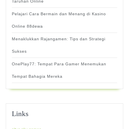
Taruhan Online
Pelajari Cara Bermain dan Menang di Kasino
Online 88dewa
Menaklukkan Rajangamen: Tips dan Strategi
Sukses
OnePlay77: Tempat Para Gamer Menemukan
Tempat Bahagia Mereka
Links