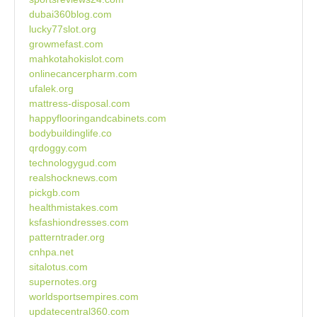
dubai360blog.com
lucky77slot.org
growmefast.com
mahkotahokislot.com
onlinecancerpharm.com
ufalek.org
mattress-disposal.com
happyflooringandcabinets.com
bodybuildinglife.co
qrdoggy.com
technologygud.com
realshocknews.com
pickgb.com
healthmistakes.com
ksfashiondresses.com
patterntrader.org
cnhpa.net
sitalotus.com
supernotes.org
worldsportsempires.com
updatecentral360.com