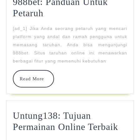
988bet: Panduan Untuk
Temukan
Petaruh
Fitur
[ad_1] Jika Anda seorang petaruh yang mencari
Utama
platform yang andal dan ramah pengguna untuk
988bet:
memasang taruhan, Anda bisa mengunjungi
988bet. Situs taruhan online ini menawarkan
Panduan
berbagai fitur yang memenuhi kebutuhan
Untuk
Petaruh
Read
Read More
More
Untung138: Tujuan
Untu
Permainan Online Terbaik
Tuju