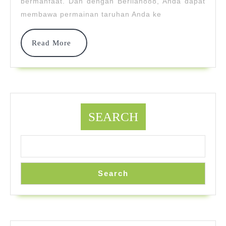
bermanfaat. Dan dengan Berlian888, Anda dapat
Ber
membawa permainan taruhan Anda ke
Ber
Read
Read More
More
SEARCH
Search