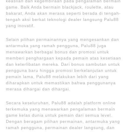
keaslian dan kegembiraan pada pengalaman bermain
game. Baik Anda bermain blackjack, roulette, atau
bakarat, Anda akan merasa seperti berada di tengah-
tengah aksi berkat teknologi dealer langsung Palu88
yang inovatif.
Selain pilihan permainannya yang mengesankan dan
antarmuka yang ramah pengguna, Palu88 juga
menawarkan berbagai bonus dan promosi untuk
memberi penghargaan kepada pemain atas kesetiaan
dan keterlibatan mereka. Dari bonus sambutan untuk
pengguna baru hingga promosi berkelanjutan untuk
pemain lama, Palu88 melakukan lebih dari yang
diharapkan untuk memastikan bahwa penggunanya
merasa dihargai dan dihargai.
Secara keseluruhan, Palu88 adalah platform online
terkemuka yang menawarkan pengalaman bermain
game kelas dunia untuk pemain dari semua level.
Dengan beragam pilihan permainan, antarmuka yang
ramah pengguna, permainan dealer langsung, dan