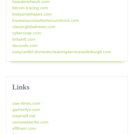
beautenetwork.com
bitcoin-tracing.com
bodyandshapes.com
businessconsultantsroundrock.com
classicglobalnews.com
cybercusp.com
britaintt.com
deconds.com
easycartltd-domesticcleaningservicesedinburgh.com
Links
uae-times.com
gamerifys.com
inspiratif.net
vsmsnetworks.com
offthem.com