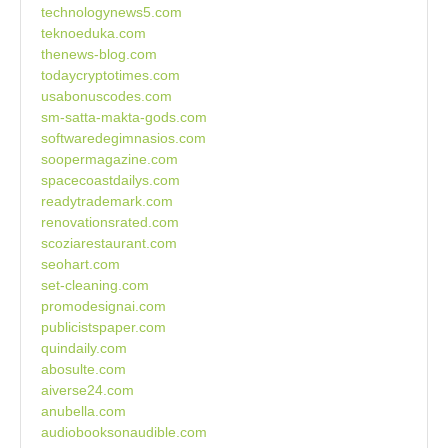
technologynews5.com
teknoeduka.com
thenews-blog.com
todaycryptotimes.com
usabonuscodes.com
sm-satta-makta-gods.com
softwaredegimnasios.com
soopermagazine.com
spacecoastdailys.com
readytrademark.com
renovationsrated.com
scoziarestaurant.com
seohart.com
set-cleaning.com
promodesignai.com
publicistspaper.com
quindaily.com
abosulte.com
aiverse24.com
anubella.com
audiobooksonaudible.com