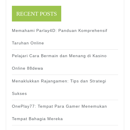
RECENT POSTS
Memahami Parlay4D: Panduan Komprehensif
Taruhan Online
Pelajari Cara Bermain dan Menang di Kasino
Online 88dewa
Menaklukkan Rajangamen: Tips dan Strategi
Sukses
OnePlay77: Tempat Para Gamer Menemukan
Tempat Bahagia Mereka