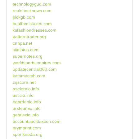
technologygud.com
realshocknews.com
pickgb.com
healthmistakes.com
ksfashiondresses.com
patterntrader.org
cnhpa.net
sitalotus.com
supernotes.org
worldsportsempires.com
updatecentral360.com
katamastah.com
zqscore.net
aseleraio.info
asticio.info
egardenio.info
arxteamio.info
getalexio.info
accountaudittaxcon.com
prymprint.com
sportkeeda.org