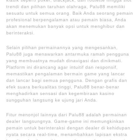
klasik seperti poker, blackjack, dan roulette hingga slot
trendi dan pilihan taruhan olahraga, Palu88 memiliki
sesuatu untuk semua orang. Baik Anda seorang pemain
profesional berpengalaman atau pemain biasa, Anda
akan menemukan banyak opsi untuk menghibur dan
berinteraksi.
Selain pilihan permainannya yang mengesankan,
Palu88 juga menawarkan antarmuka ramah pengguna
yang membuatnya mudah dinavigasi dan dinikmati.
Platform ini dirancang agar intuitif dan responsif,
memastikan pengalaman bermain game yang lancar
dan lancar bagi semua pengguna. Dengan grafis dan
efek suara berkualitas tinggi, Palu88 benar-benar
menghadirkan sensasi dan kegembiraan kasino
sungguhan langsung ke ujung jari Anda.
Fitur menonjol lainnya dari Palu88 adalah permainan
dealer langsungnya. Game-game ini memungkinkan
pemain untuk berinteraksi dengan dealer di kehidupan
nyata secara real-time, menambahkan lapisan ekstra