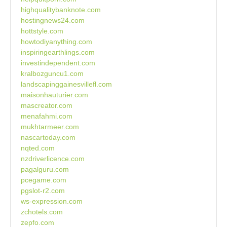
highqualitybanknote.com
hostingnews24.com
hottstyle.com
howtodiyanything.com
inspiringearthlings.com
investindependent.com
kralbozguncu1.com
landscapinggainesvillefl.com
maisonhauturier.com
mascreator.com
menafahmi.com
mukhtarmeer.com
nascartoday.com
nqted.com
nzdriverlicence.com
pagalguru.com
pcegame.com
pgslot-r2.com
ws-expression.com
zchotels.com
zepfo.com