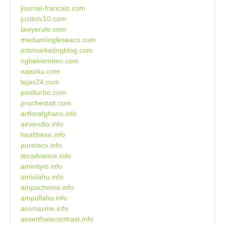
journal-francais.com
justintv10.com
lawyerule.com
mediamingleseaco.com
mtsmarketingblog.com
nghekiemtien.com
wasirku.com
tejas24.com
poolturbo.com
prachestait.com
artforafghans.info
airvendio.info
healthexe.info
puretecx.info
tecadvance.info
aminityio.info
amiolahu.info
ampacheme.info
ampullahu.info
aromaxme.info
asserthatecontrast.info