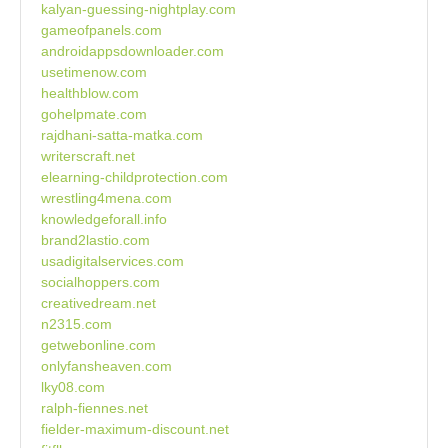
kalyan-guessing-nightplay.com
gameofpanels.com
androidappsdownloader.com
usetimenow.com
healthblow.com
gohelpmate.com
rajdhani-satta-matka.com
writerscraft.net
elearning-childprotection.com
wrestling4mena.com
knowledgeforall.info
brand2lastio.com
usadigitalservices.com
socialhoppers.com
creativedream.net
n2315.com
getwebonline.com
onlyfansheaven.com
lky08.com
ralph-fiennes.net
fielder-maximum-discount.net