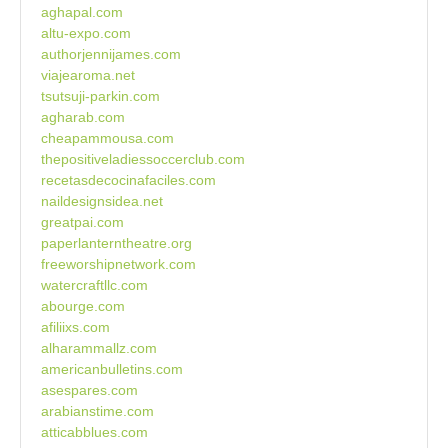
aghapal.com
altu-expo.com
authorjennijames.com
viajearoma.net
tsutsuji-parkin.com
agharab.com
cheapammousa.com
thepositiveladiessoccerclub.com
recetasdecocinafaciles.com
naildesignsidea.net
greatpai.com
paperlanterntheatre.org
freeworshipnetwork.com
watercraftllc.com
abourge.com
afiliixs.com
alharammallz.com
americanbulletins.com
asespares.com
arabianstime.com
atticabblues.com