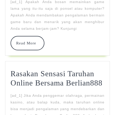
[ad_1] Apakah Anda bosan memainkan game
Perm
lama yang itu-itu saja di ponsel atau komputer?
Onli
Apakah Anda mendambakan pengalaman bermain
game baru dan menarik yang akan menghibur
Terba
Anda selama berjam-jam? Kunjungi
Read
Read More
More
Rasakan Sensasi Taruhan
Ras
Online Bersama Berlian888
Sen
[ad_1] Jika Anda penggemar olahraga, permainan
Tar
kasino, atau balap kuda, maka taruhan online
Onl
bisa menjadi pengalaman yang mendebarkan dan