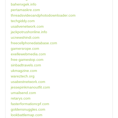
bahenxgek.info
pertamaskre.com
threadsvideoandphotodownloader.com
techgiddy.com
usalivenetwork.com
jackpotrushonline.info
ucnewshindi.com
freecellphonedatabase.com
gamersrope.com
exellewebmedia.com
free-gamestop.com
sinbadtravels.com
ukmagzine.com
wareztech.org
usabestnetwork.com
jessepinkmanoutfit.com
umailsend.com
retarys.com
fasterformationcpf.com
goldensnuggles.com
lookbattlemap.com