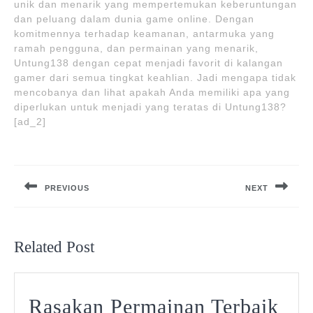
unik dan menarik yang mempertemukan keberuntungan
dan peluang dalam dunia game online. Dengan
komitmennya terhadap keamanan, antarmuka yang
ramah pengguna, dan permainan yang menarik,
Untung138 dengan cepat menjadi favorit di kalangan
gamer dari semua tingkat keahlian. Jadi mengapa tidak
mencobanya dan lihat apakah Anda memiliki apa yang
diperlukan untuk menjadi yang teratas di Untung138?
[ad_2]
Post
navigation
PREVIOUS
NEXT
Previous
Next
post:
post:
Related Post
Rasakan Permainan Terbaik