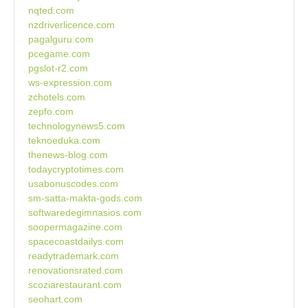
nqted.com
nzdriverlicence.com
pagalguru.com
pcegame.com
pgslot-r2.com
ws-expression.com
zchotels.com
zepfo.com
technologynews5.com
teknoeduka.com
thenews-blog.com
todaycryptotimes.com
usabonuscodes.com
sm-satta-makta-gods.com
softwaredegimnasios.com
soopermagazine.com
spacecoastdailys.com
readytrademark.com
renovationsrated.com
scoziarestaurant.com
seohart.com