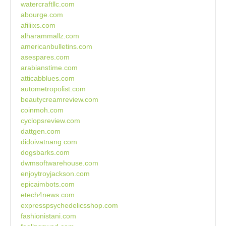
watercraftllc.com
abourge.com
afiliixs.com
alharammallz.com
americanbulletins.com
asespares.com
arabianstime.com
atticabblues.com
autometropolist.com
beautycreamreview.com
coinmoh.com
cyclopsreview.com
dattgen.com
didoivatnang.com
dogsbarks.com
dwmsoftwarehouse.com
enjoytroyjackson.com
epicaimbots.com
etech4news.com
expresspsychedelicsshop.com
fashionistani.com