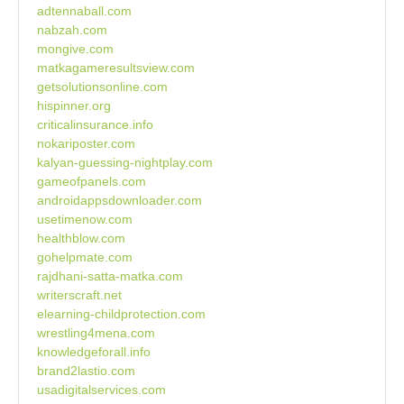
adtennaball.com
nabzah.com
mongive.com
matkagameresultsview.com
getsolutionsonline.com
hispinner.org
criticalinsurance.info
nokariposter.com
kalyan-guessing-nightplay.com
gameofpanels.com
androidappsdownloader.com
usetimenow.com
healthblow.com
gohelpmate.com
rajdhani-satta-matka.com
writerscraft.net
elearning-childprotection.com
wrestling4mena.com
knowledgeforall.info
brand2lastio.com
usadigitalservices.com