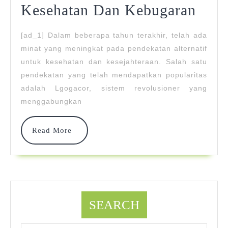
Mem
Kesehatan Dan Kebugaran
Kunc
[ad_1] Dalam beberapa tahun terakhir, telah ada
Manf
minat yang meningkat pada pendekatan alternatif
Lgog
untuk kesehatan dan kesejahteraan. Salah satu
pendekatan yang telah mendapatkan popularitas
Pend
adalah Lgogacor, sistem revolusioner yang
Revo
menggabungkan
Untu
Read
Read More
Kese
More
Dan
Kebu
SEARCH