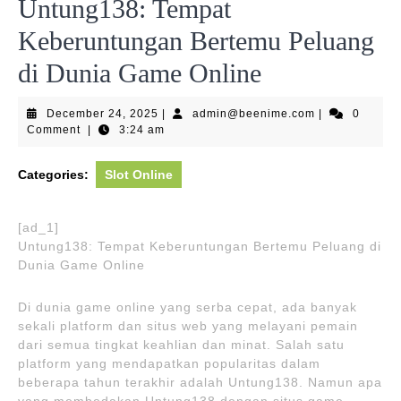
Untung138: Tempat
Keberuntungan Bertemu Peluang
di Dunia Game Online
December
admin@beenim
December 24, 2025
|
admin@beenime.com
|
0
24,
Comment
|
3:24 am
2025
Categories:
Slot Online
[ad_1]
Untung138: Tempat Keberuntungan Bertemu Peluang di
Dunia Game Online
Di dunia game online yang serba cepat, ada banyak
sekali platform dan situs web yang melayani pemain
dari semua tingkat keahlian dan minat. Salah satu
platform yang mendapatkan popularitas dalam
beberapa tahun terakhir adalah Untung138. Namun apa