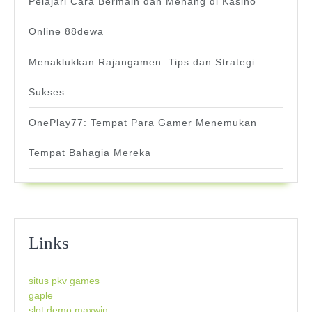
Pelajari Cara Bermain dan Menang di Kasino
Online 88dewa
Menaklukkan Rajangamen: Tips dan Strategi
Sukses
OnePlay77: Tempat Para Gamer Menemukan
Tempat Bahagia Mereka
Links
situs pkv games
gaple
slot demo maxwin