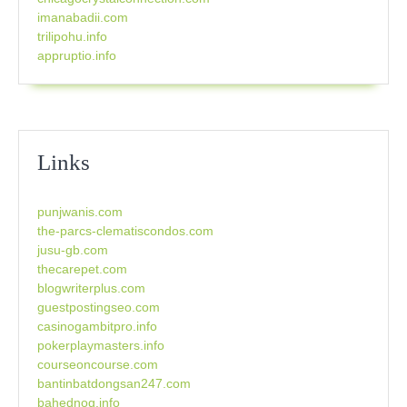
imanabadii.com
trilipohu.info
appruptio.info
Links
punjwanis.com
the-parcs-clematiscondos.com
jusu-gb.com
thecarepet.com
blogwriterplus.com
guestpostingseo.com
casinogambitpro.info
pokerplaymasters.info
courseoncourse.com
bantinbatdongsan247.com
bahednog.info