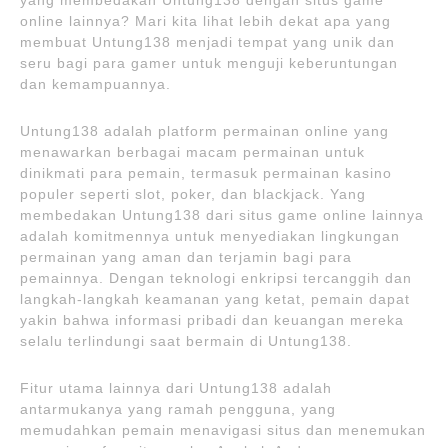
yang membedakan Untung138 dengan situs game
online lainnya? Mari kita lihat lebih dekat apa yang
membuat Untung138 menjadi tempat yang unik dan
seru bagi para gamer untuk menguji keberuntungan
dan kemampuannya.
Untung138 adalah platform permainan online yang
menawarkan berbagai macam permainan untuk
dinikmati para pemain, termasuk permainan kasino
populer seperti slot, poker, dan blackjack. Yang
membedakan Untung138 dari situs game online lainnya
adalah komitmennya untuk menyediakan lingkungan
permainan yang aman dan terjamin bagi para
pemainnya. Dengan teknologi enkripsi tercanggih dan
langkah-langkah keamanan yang ketat, pemain dapat
yakin bahwa informasi pribadi dan keuangan mereka
selalu terlindungi saat bermain di Untung138.
Fitur utama lainnya dari Untung138 adalah
antarmukanya yang ramah pengguna, yang
memudahkan pemain menavigasi situs dan menemukan