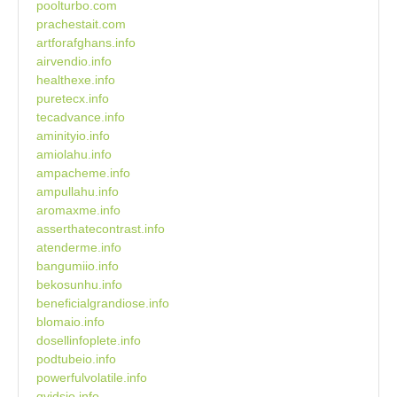
poolturbo.com
prachestait.com
artforafghans.info
airvendio.info
healthexe.info
puretecx.info
tecadvance.info
aminityio.info
amiolahu.info
ampacheme.info
ampullahu.info
aromaxme.info
asserthatecontrast.info
atenderme.info
bangumiio.info
bekosunhu.info
beneficialgrandiose.info
blomaio.info
dosellinfoplete.info
podtubeio.info
powerfulvolatile.info
qvidsio.info