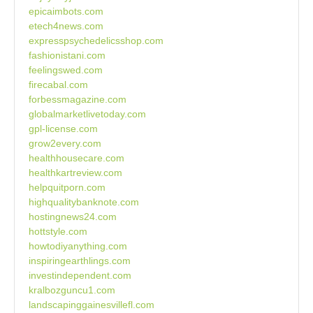
epicaimbots.com
etech4news.com
expresspsychedelicsshop.com
fashionistani.com
feelingswed.com
firecabal.com
forbessmagazine.com
globalmarketlivetoday.com
gpl-license.com
grow2every.com
healthhousecare.com
healthkartreview.com
helpquitporn.com
highqualitybanknote.com
hostingnews24.com
hottstyle.com
howtodiyanything.com
inspiringearthlings.com
investindependent.com
kralbozguncu1.com
landscapinggainesvillefl.com