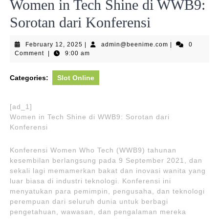
Women in Tech Shine di WWB9:
Sorotan dari Konferensi
February
admin@beenime
February 12, 2025
|
admin@beenime.com
|
0
12,
Comment
|
9:00 am
2025
Categories:
Slot Online
[ad_1]
Women in Tech Shine di WWB9: Sorotan dari
Konferensi
Konferensi Women Who Tech (WWB9) tahunan
kesembilan berlangsung pada 9 September 2021, dan
sekali lagi memamerkan bakat dan inovasi wanita yang
luar biasa di industri teknologi. Konferensi ini
menyatukan para pemimpin, pengusaha, dan teknologi
perempuan dari seluruh dunia untuk berbagi
pengetahuan, wawasan, dan pengalaman mereka