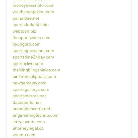
moneydescriptor.com
youthsmagazine.com
painaidee.net
sportsdarkest.com
webtoon.biz
thesportswires.com
hyungpro.com
sportingnewsnet.com
sportstime24day.com
sporteslive.com
theblingblingshields.com
pinkfrenchtipnails.com
newgamestv.com
sportsgallerys.com
sportsmirrors.net
datasports.net
atasehirescortu.net
engineeringtechub.com
jerryescorts.com
attorneylegal.co
voomb.com