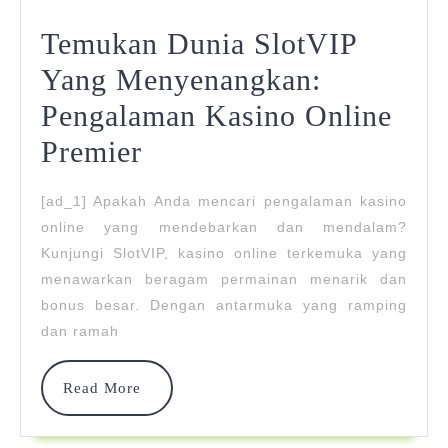
Temukan Dunia SlotVIP
Yang Menyenangkan:
Pengalaman Kasino Online
Temukan
Premier
Dunia
[ad_1] Apakah Anda mencari pengalaman kasino
SlotVIP
online yang mendebarkan dan mendalam?
Yang
Kunjungi SlotVIP, kasino online terkemuka yang
menawarkan beragam permainan menarik dan
Menyenangkan:
bonus besar. Dengan antarmuka yang ramping
Pengalaman
dan ramah
Kasino
Read
Read More
Online
More
Premier