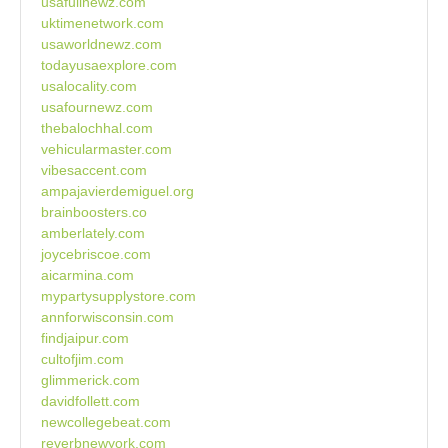
usafullnewz.com
uktimenetwork.com
usaworldnewz.com
todayusaexplore.com
usalocality.com
usafournewz.com
thebalochhal.com
vehicularmaster.com
vibesaccent.com
ampajavierdemiguel.org
brainboosters.co
amberlately.com
joycebriscoe.com
aicarmina.com
mypartysupplystore.com
annforwisconsin.com
findjaipur.com
cultofjim.com
glimmerick.com
davidfollett.com
newcollegebeat.com
reverbnewyork.com