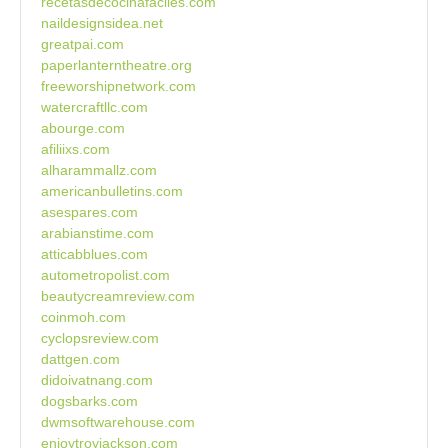
recetasdecocinafaciles.com
naildesignsidea.net
greatpai.com
paperlanterntheatre.org
freeworshipnetwork.com
watercraftllc.com
abourge.com
afiliixs.com
alharammallz.com
americanbulletins.com
asespares.com
arabianstime.com
atticabblues.com
autometropolist.com
beautycreamreview.com
coinmoh.com
cyclopsreview.com
dattgen.com
didoivatnang.com
dogsbarks.com
dwmsoftwarehouse.com
enjoytroyjackson.com