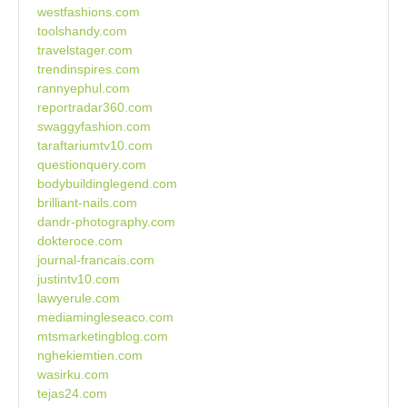
westfashions.com
toolshandy.com
travelstager.com
trendinspires.com
rannyephul.com
reportradar360.com
swaggyfashion.com
taraftariumtv10.com
questionquery.com
bodybuildinglegend.com
brilliant-nails.com
dandr-photography.com
dokteroce.com
journal-francais.com
justintv10.com
lawyerule.com
mediamingleseaco.com
mtsmarketingblog.com
nghekiemtien.com
wasirku.com
tejas24.com