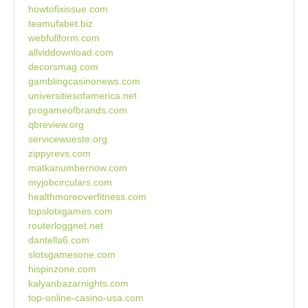
howtofixissue.com
teamufabet.biz
webfullform.com
allviddownload.com
decorsmag.com
gamblingcasinonews.com
universitiesofamerica.net
progameofbrands.com
qbreview.org
servicewueste.org
zippyrevs.com
matkanumbernow.com
myjobcirculars.com
healthmoreoverfitness.com
topslotxgames.com
routerloggnet.net
dantella6.com
slotsgamesone.com
hispinzone.com
kalyanbazarnights.com
top-online-casino-usa.com