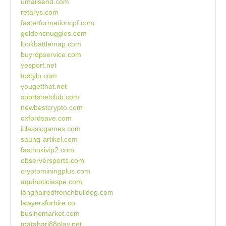
umailsend.com
retarys.com
fasterformationcpf.com
goldensnuggles.com
lookbattlemap.com
buyrdpservice.com
yesport.net
tostylo.com
yougetthat.net
sportsnetclub.com
newbestcrypto.com
oxfordsave.com
iclassicgames.com
saung-artikel.com
fasthokivip2.com
observersports.com
cryptominingplus.com
aquinoticiaspe.com
longhairedfrenchbulldog.com
lawyersforhire.co
businemarket.com
matahari88play.net