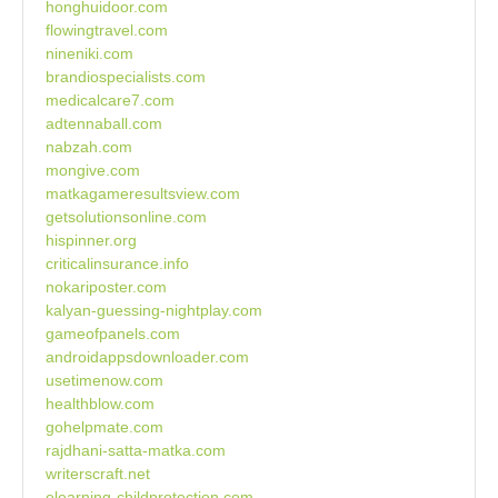
honghuidoor.com
flowingtravel.com
nineniki.com
brandiospecialists.com
medicalcare7.com
adtennaball.com
nabzah.com
mongive.com
matkagameresultsview.com
getsolutionsonline.com
hispinner.org
criticalinsurance.info
nokariposter.com
kalyan-guessing-nightplay.com
gameofpanels.com
androidappsdownloader.com
usetimenow.com
healthblow.com
gohelpmate.com
rajdhani-satta-matka.com
writerscraft.net
elearning-childprotection.com