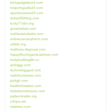
techgadgetpoint.com
tvsportsguide24.com
sportsreviews24.com
dubai360blog.com
lucky77slot.org
growmefast.com
mahkotahokislot.com
onlinecancerpharm.com
ufalek.org
mattress-disposal.com
happyflooringandcabinets.com
bodybuildinglife.co
qrdoggy.com
technologygud.com
realshocknews.com
pickgb.com
healthmistakes.com
ksfashiondresses.com
patterntrader.org
cnhpa.net
sitalotus.com