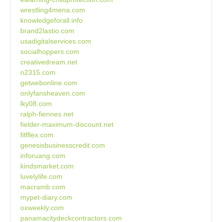
wrestling4mena.com
knowledgeforall.info
brand2lastio.com
usadigitalservices.com
socialhoppers.com
creativedream.net
n2315.com
getwebonline.com
onlyfansheaven.com
lky08.com
ralph-fiennes.net
fielder-maximum-discount.net
fitfllex.com
genesisbusinesscredit.com
inforuang.com
kindsmarket.com
luvelylife.com
macramb.com
mypet-diary.com
oxweekly.com
panamacitydeckcontractors.com