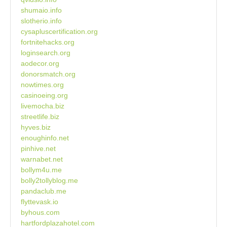
shumaio.info
slotherio.info
cysapluscertification.org
fortnitehacks.org
loginsearch.org
aodecor.org
donorsmatch.org
nowtimes.org
casinoeing.org
livemocha.biz
streetlife.biz
hyves.biz
enoughinfo.net
pinhive.net
warnabet.net
bollym4u.me
bolly2tollyblog.me
pandaclub.me
flyttevask.io
byhous.com
hartfordplazahotel.com