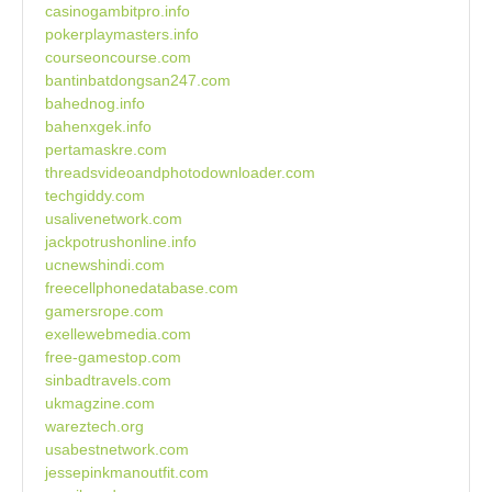
casinogambitpro.info
pokerplaymasters.info
courseoncourse.com
bantinbatdongsan247.com
bahednog.info
bahenxgek.info
pertamaskre.com
threadsvideoandphotodownloader.com
techgiddy.com
usalivenetwork.com
jackpotrushonline.info
ucnewshindi.com
freecellphonedatabase.com
gamersrope.com
exellewebmedia.com
free-gamestop.com
sinbadtravels.com
ukmagzine.com
wareztech.org
usabestnetwork.com
jessepinkmanoutfit.com