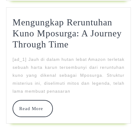
Juara123
Mengungkap Reruntuhan
Kuno Mposurga: A Journey
Mengungkap
Through Time
Reruntuhan
[ad_1] Jauh di dalam hutan lebat Amazon terletak
Kuno
sebuah harta karun tersembunyi dari reruntuhan
Mposurga:
kuno yang dikenal sebagai Mposurga. Struktur
misterius ini, diselimuti mitos dan legenda, telah
A
lama membuat penasaran
Journey
Through
Read
Read More
More
Time