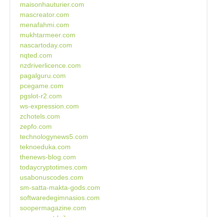
maisonhauturier.com
mascreator.com
menafahmi.com
mukhtarmeer.com
nascartoday.com
nqted.com
nzdriverlicence.com
pagalguru.com
pcegame.com
pgslot-r2.com
ws-expression.com
zchotels.com
zepfo.com
technologynews5.com
teknoeduka.com
thenews-blog.com
todaycryptotimes.com
usabonuscodes.com
sm-satta-makta-gods.com
softwaredegimnasios.com
soopermagazine.com