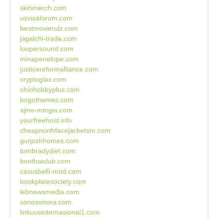
skinmerch.com
usvisaforum.com
bestmovierulz.com
jagalchi-trade.com
loopersound.com
minapenelope.com
justicereformalliance.com
cryptoglax.com
ohiohobbyplus.com
bogothemes.com
ajino-mingei.com
yourfreehost.info
cheapnorthfacejacketsm.com
gurjoshhomes.com
tombradydiet.com
bonthaiclub.com
casusbelli-mod.com
bookplatesociety.com
lebnewsmedia.com
sonosonora.com
linkuusinternasional1.com