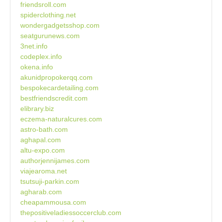
friendsroll.com
spiderclothing.net
wondergadgetsshop.com
seatgurunews.com
3net.info
codeplex.info
okena.info
akunidpropokerqq.com
bespokecardetailing.com
bestfriendscredit.com
elibrary.biz
eczema-naturalcures.com
astro-bath.com
aghapal.com
altu-expo.com
authorjennijames.com
viajearoma.net
tsutsuji-parkin.com
agharab.com
cheapammousa.com
thepositiveladiessoccerclub.com