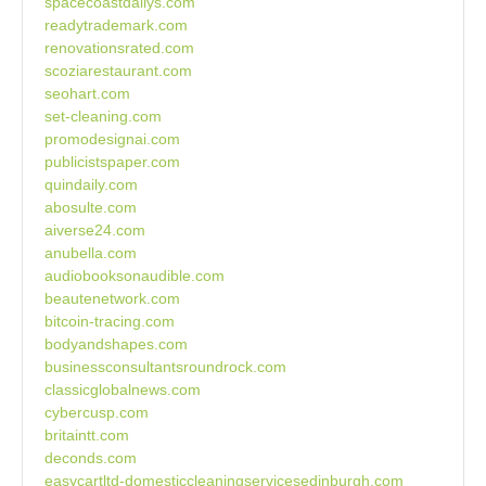
spacecoastdailys.com
readytrademark.com
renovationsrated.com
scoziarestaurant.com
seohart.com
set-cleaning.com
promodesignai.com
publicistspaper.com
quindaily.com
abosulte.com
aiverse24.com
anubella.com
audiobooksonaudible.com
beautenetwork.com
bitcoin-tracing.com
bodyandshapes.com
businessconsultantsroundrock.com
classicglobalnews.com
cybercusp.com
britaintt.com
deconds.com
easycartltd-domesticcleaningservicesedinburgh.com