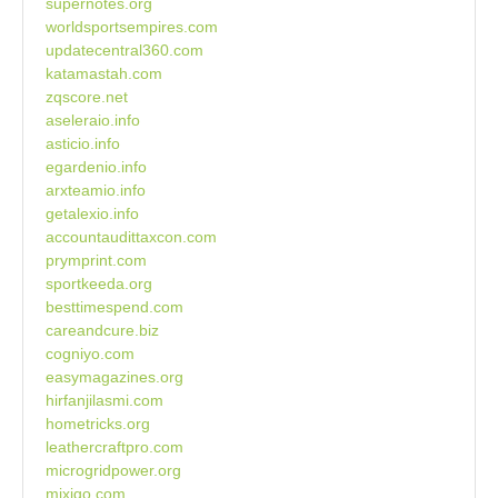
supernotes.org
worldsportsempires.com
updatecentral360.com
katamastah.com
zqscore.net
aseleraio.info
asticio.info
egardenio.info
arxteamio.info
getalexio.info
accountaudittaxcon.com
prymprint.com
sportkeeda.org
besttimespend.com
careandcure.biz
cogniyo.com
easymagazines.org
hirfanjilasmi.com
hometricks.org
leathercraftpro.com
microgridpower.org
mixiqo.com